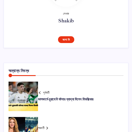
লেখক
Shakib
ফলো মি
অন্যান্য নিবন্ধ
পূর্ববর্তী
ভালভার্দে-চুয়ামেনি ঘটনার ব্যাখ্যা দিলেন মিডফিল্ডার
পরবর্তী