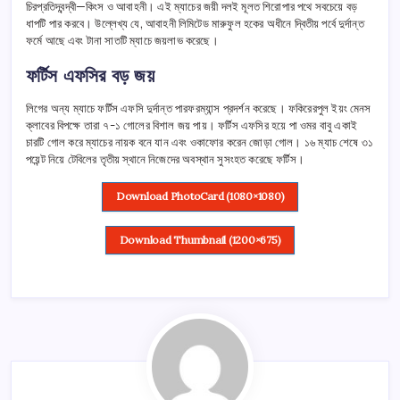
চিরপ্রতিদ্বন্দ্বী—কিংস ও আবাহনী। এই ম্যাচের জয়ী দলই মূলত শিরোপার পথে সবচেয়ে বড়
ধাপটি পার করবে। উল্লেখ্য যে, আবাহনী লিমিটেড মারুফুল হকের অধীনে দ্বিতীয় পর্বে দুর্দান্ত
ফর্মে আছে এবং টানা সাতটি ম্যাচে জয়লাভ করেছে।
ফর্টিস এফসির বড় জয়
লিগের অন্য ম্যাচে ফর্টিস এফসি দুর্দান্ত পারফরম্যান্স প্রদর্শন করেছে। ফকিরেরপুল ইয়ং মেনস
ক্লাবের বিপক্ষে তারা ৭-১ গোলের বিশাল জয় পায়। ফর্টিস এফসির হয়ে পা ওমর বাবু একাই
চারটি গোল করে ম্যাচের নায়ক বনে যান এবং ওকাফোর করেন জোড়া গোল। ১৬ ম্যাচ শেষে ৩১
পয়েন্ট নিয়ে টেবিলের তৃতীয় স্থানে নিজেদের অবস্থান সুসংহত করেছে ফর্টিস।
Download PhotoCard (1080×1080)
Download Thumbnail (1200×675)