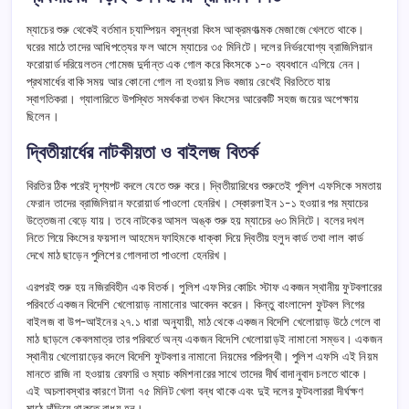
ম্যাচের শুরু থেকেই বর্তমান চ্যাম্পিয়ন বসুন্ধরা কিংস আক্রমণাত্মক মেজাজে খেলতে থাকে।
ঘরের মাঠে তাদের আধিপত্যের ফল আসে ম্যাচের ৩৫ মিনিটে। দলের নির্ভরযোগ্য ব্রাজিলিয়ান
ফরোয়ার্ড দরিয়েলতন গোমেজ দুর্দান্ত এক গোল করে কিংসকে ১-০ ব্যবধানে এগিয়ে নেন।
প্রথমার্ধের বাকি সময় আর কোনো গোল না হওয়ায় লিড বজায় রেখেই বিরতিতে যায়
স্বাগতিকরা। গ্যালারিতে উপস্থিত সমর্থকরা তখন কিংসের আরেকটি সহজ জয়ের অপেক্ষায়
ছিলেন।
দ্বিতীয়ার্ধের নাটকীয়তা ও বাইলজ বিতর্ক
বিরতির ঠিক পরেই দৃশ্যপট বদলে যেতে শুরু করে। দ্বিতীয়ারিধের শুরুতেই পুলিশ এফসিকে সমতায়
ফেরান তাদের ব্রাজিলিয়ান ফরোয়ার্ড পাওলো হেনরিখ। স্কোরলাইন ১-১ হওয়ার পর ম্যাচের
উত্তেজনা বেড়ে যায়। তবে নাটকের আসল অঙ্ক শুরু হয় ম্যাচের ৬৩ মিনিটে। বলের দখল
নিতে গিয়ে কিংসের ফয়সাল আহমেদ ফাহিমকে ধাক্কা দিয়ে দ্বিতীয় হলুদ কার্ড তথা লাল কার্ড
দেখে মাঠ ছাড়েন পুলিশের গোলদাতা পাওলো হেনরিখ।
এরপরই শুরু হয় নজিরবিহীন এক বিতর্ক। পুলিশ এফসির কোচিং স্টাফ একজন স্থানীয় ফুটবলারের
পরিবর্তে একজন বিদেশি খেলোয়াড় নামানোর আবেদন করেন। কিন্তু বাংলাদেশ ফুটবল লিগের
বাইলজ বা উপ-আইনের ২৭.১ ধারা অনুযায়ী, মাঠ থেকে একজন বিদেশি খেলোয়াড় উঠে গেলে বা
মাঠ ছাড়লে কেবলমাত্র তার পরিবর্তে অন্য একজন বিদেশি খেলোয়াড়ই নামানো সম্ভব। একজন
স্থানীয় খেলোয়াড়ের বদলে বিদেশি ফুটবলার নামানো নিয়মের পরিপন্থী। পুলিশ এফসি এই নিয়ম
মানতে রাজি না হওয়ায় রেফারি ও ম্যাচ কমিশনারের সাথে তাদের দীর্ঘ বাদানুবাদ চলতে থাকে।
এই অচলাবস্থার কারণে টানা ৭৫ মিনিট খেলা বন্ধ থাকে এবং দুই দলের ফুটবলাররা দীর্ঘক্ষণ
মাঠে দাঁড়িয়ে থাকতে বাধ্য হন।