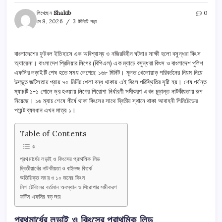
লিখেছেন
Shakib
0
মে 8, 2026
3 মিনিটে পড়া
বাংলাদেশের ফুটবল ইতিহাসে এক অবিশ্বাস্য ও নজিরবিহীন ঘটনার সাক্ষী হলো বসুন্ধরা কিংস
অ্যারেনা। বাংলাদেশ প্রিমিয়ার লিগের (বিপিএল) এক ম্যাচে বসুন্ধরা কিংস ও বাংলাদেশ পুলিশ
এফসির লড়াইটি শেষ হতে সময় লেগেছে ১৬৮ মিনিট। মূলত খেলোয়াড় পরিবর্তনের নিয়ম নিয়ে
উদ্ভূত জটিলতায় প্রায় ৭৫ মিনিট খেলা বন্ধ থাকায় এই বিরল পরিস্থিতির সৃষ্টি হয়। শেষ পর্যন্ত
ম্যাচটি ১-১ গোলে ড্র হওয়ায় লিগের শিরোপা নির্ধারণী সমীকরণ এখন চূড়ান্ত নাটকীয়তায় রূপ
নিয়েছে। ১৬ ম্যাচ শেষে শীর্ষে থাকা কিংসের সাথে দ্বিতীয় স্থানে থাকা আবাহনী লিমিটেডের
পয়েন্ট ব্যবধান এখন মাত্র ১।
Table of Contents
প্রথমার্ধের লড়াই ও কিংসের প্রাথমিক লিড
দ্বিতীয়ার্ধের নাটকীয়তা ও বাইলজ বিতর্ক
অতিরিক্ত সময় ও ১০ জনের কিংস
লিগ টেবিলের বর্তমান অবস্থান ও শিরোপার সমীকরণ
ফর্টিস এফসির বড় জয়
প্রথমার্ধের লড়াই ও কিংসের প্রাথমিক লিড