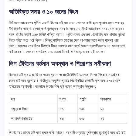
অতিরিক্ত সময় ও ১০ জনের কিংস
দীর্ঘ দেনদরবারের পর পুলিশ এফসি লিগের বাইলজ মেনে খেলতে রাজি হলে পুনরায় ম্যাচ শুরু হয়।
দীর্ঘ বিরতির কারণে রেফারি ক্ষতিপূরণমূলক সময় হিসেবে ২৭ মিনিট অতিরিক্ত সময় যোগ করেন।
ফলে মাঠের লড়াই ১৬৮ মিনিট পর্যন্ত গড়ায়। প্রতিপক্ষের একজন খেলোয়াড় কম থাকার সুবিধা
নিতে মরিয়া হয়ে ওঠে কিংস। কিন্তু কাঙ্ক্ষিত গোলের দেখা পাওয়ার বদলে উল্টো ধাক্কা খায়
তারা। ম্যাচের শেষ দিকে কিংসের রিমন হোসেন লাল কার্ড দেখলে স্বাগতিকরাও ১০ জনের দলে
পরিণত হয়। ফলে শেষ পর্যন্ত ১-১ সমতা নিয়েই মাঠ ছাড়তে হয় দুই দলকে।
লিগ টেবিলের বর্তমান অবস্থান ও শিরোপার সমীকরণ
কিংসের এই ড্র এবং দিনের অন্য ম্যাচে আবাহনী লিমিটেডের জয় লিগের শিরোপা লড়াইকে
জমজমাট করে তুলেছে। গাজীপুরে অনুষ্ঠিত ম্যাচে পিডব্লিউডি স্পোর্টিং ক্লাবকে ২-০ গোলে
হারিয়েছে আবাহনী। বর্তমানে লিগের শীর্ষ দুই দলের অবস্থান নিম্নরূপ:
দল
ম্যাচ
পয়েন্ট
অবস্থান
বসুন্ধরা কিংস
১৬
৩৪
১ম
আবাহনী লিমিটেড
১৬
৩৩
২য়
লিগের আর মাত্র দুটি করে ম্যাচ বাকি আছে। আগামী শুক্রবার কুমিল্লায় মুখোমুখি হবে এই দুই