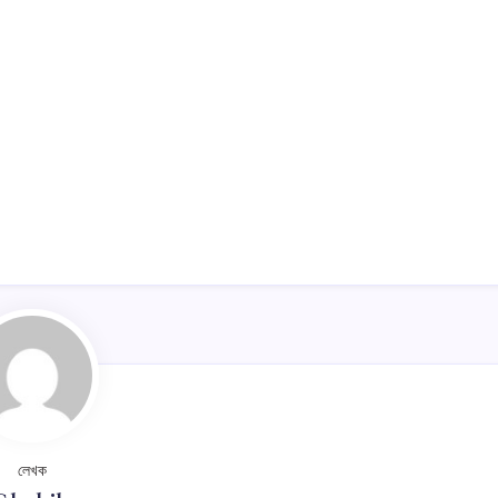
খবর
লেখক